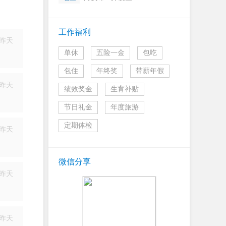
工作福利
昨天
单休
五险一金
包吃
简历
包住
年终奖
带薪年假
昨天
绩效奖金
生育补贴
简历
节日礼金
年度旅游
定期体检
昨天
简历
微信分享
昨天
简历
昨天