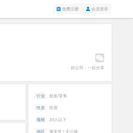
免费注册
会员登录
好公司，一起分享
行业
批发/零售
性质
民营
规模
20人以下
地区
海安市 / 大公镇