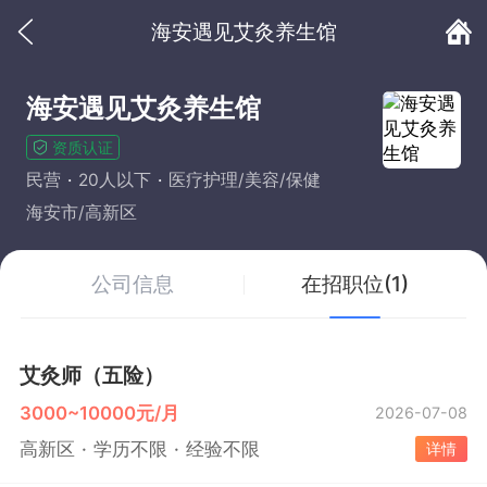
海安遇见艾灸养生馆
海安遇见艾灸养生馆
资质认证
民营
20人以下
医疗护理/美容/保健
海安市/高新区
公司信息
在招职位(1)
艾灸师（五险）
3000~10000元/月
2026-07-08
高新区
学历不限
经验不限
详情