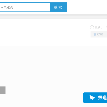
搜 索
更新于：20
收藏
！
投递