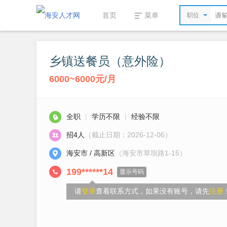
首页
菜单
职位
乡镇送餐员（意外险）
6000~6000元/月
全职
|
学历不限
|
经验不限
招4人
（截止日期：2026-12-06）
海安市 / 高新区
（海安市草坝路1-15）
199******14
显示号码
请
登录
查看联系方式，如果没有账号，请先
注册