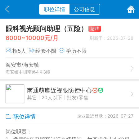
职位详情
公司信息
眼科视光顾问助理（五险）
急聘
6000~10000元/月
刷新于：2026-07-28
招5人
经验不限
学历不限
海安市/海安镇
海安镇中坝南路4号3幢
南通萌鹰近视眼防控中心
|
|
其它
20人以下
批发/零售
职位详情
企业最近登录：2026-07-27
岗位职责：