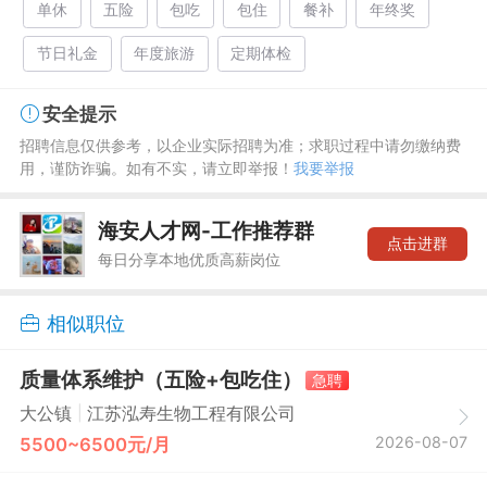
单休
五险
包吃
包住
餐补
年终奖
节日礼金
年度旅游
定期体检
安全提示
招聘信息仅供参考，以企业实际招聘为准；求职过程中请勿缴纳费
用，谨防诈骗。如有不实，请立即举报！
我要举报
海安人才网-工作推荐群
点击进群
每日分享本地优质高薪岗位
相似职位
质量体系维护（五险+包吃住）
急聘
|
大公镇
江苏泓寿生物工程有限公司
2026-08-07
5500~6500元/月