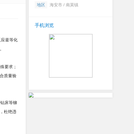
地区
海安市 / 南莫镇
手机浏览
反应釜等化
。
特殊要求；
合质量验
、钻床等铆
，杜绝违