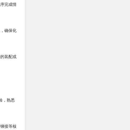
工序完成情
业，确保化
致的装配或
验，熟悉
、铆接等核