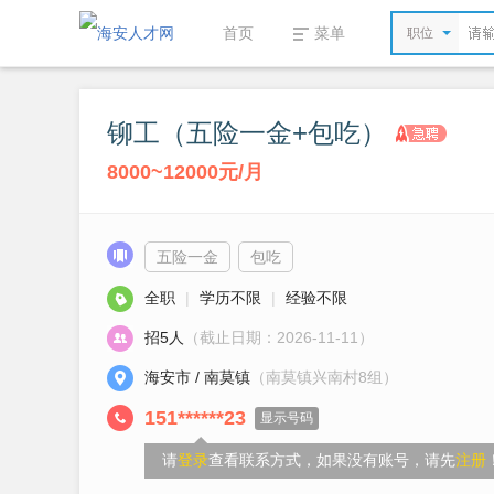
首页
菜单
职位
铆工（五险一金+包吃）
8000~12000元/月
五险一金
包吃
全职
|
学历不限
|
经验不限
招5人
（截止日期：2026-11-11）
海安市 / 南莫镇
（南莫镇兴南村8组）
151******23
显示号码
请
登录
查看联系方式，如果没有账号，请先
注册