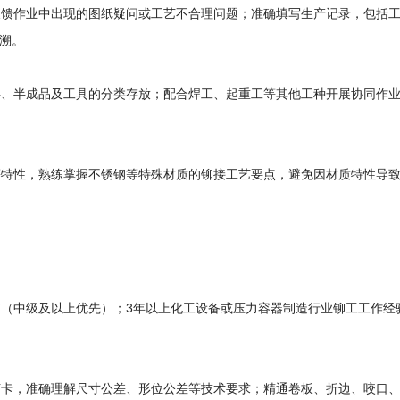
动反馈作业中出现的图纸疑问或工艺不合理问题；准确填写生产记录，包括
溯。
材料、半成品及工具的分类存放；配合焊工、起重工等其他工种开展协同作
压等特性，熟练掌握不锈钢等特殊材质的铆接工艺要点，避免因材质特性导
书（中级及以上优先）；3年以上化工设备或压力容器制造行业铆工工作经
工艺卡，准确理解尺寸公差、形位公差等技术要求；精通卷板、折边、咬口