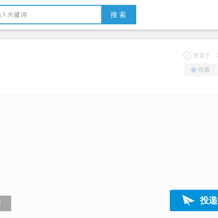
搜 索
更新于：20
收藏
投递
！