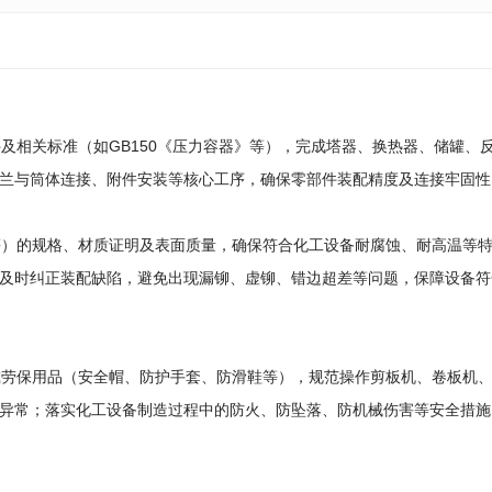
件及相关标准（如GB150《压力容器》等），完成塔器、换热器、储罐、
兰与筒体连接、附件安装等核心工序，确保零部件装配精度及连接牢固性
件等）的规格、材质证明及表面质量，确保符合化工设备耐腐蚀、耐高温等
及时纠正装配缺陷，避免出现漏铆、虚铆、错边超差等问题，保障设备符
佩戴劳保用品（安全帽、防护手套、防滑鞋等），规范操作剪板机、卷板机
异常；落实化工设备制造过程中的防火、防坠落、防机械伤害等安全措施