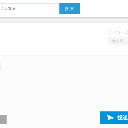
搜 索
更新于：20
收藏
）
投递
！