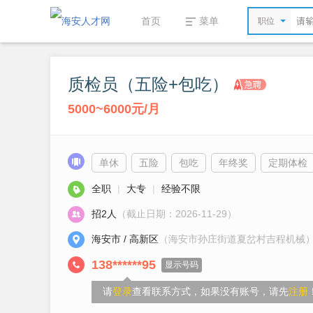
首页
菜单
职位
质检员（五险+包吃）
5000~6000元/月
单休
五险
包吃
年终奖
定期体检
全职
|
大专
|
经验不限
招2人
（截止日期：2026-11-29）
海安市 / 高新区
（海安市孙庄街道夏岔村吉程机械
138******95
显示号码
请
登录
查看联系方式，如果没有账号，请先
注册