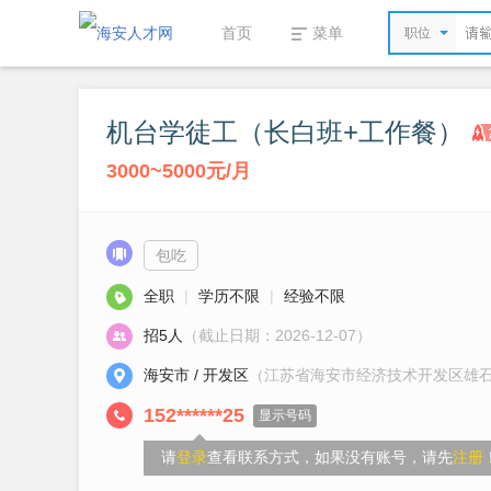
首页
菜单
职位
机台学徒工（长白班+工作餐）
3000~5000元/月
包吃
全职
|
学历不限
|
经验不限
招5人
（截止日期：2026-12-07）
海安市 / 开发区
（江苏省海安市经济技术开发区雄石
152******25
显示号码
请
登录
查看联系方式，如果没有账号，请先
注册