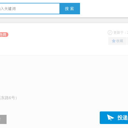
搜 索
更新于：20
收藏
东路6号）
投递
！