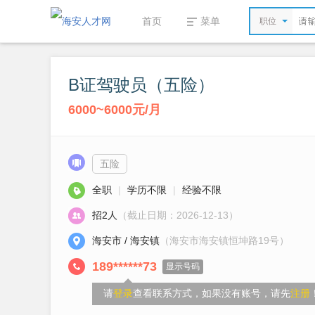
首页
菜单
职位
B证驾驶员（五险）
6000~6000元/月
五险
全职
|
学历不限
|
经验不限
招2人
（截止日期：2026-12-13）
海安市 / 海安镇
（海安市海安镇恒坤路19号）
189******73
显示号码
请
登录
查看联系方式，如果没有账号，请先
注册