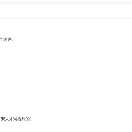
全送达。
在海安人才网看到的）