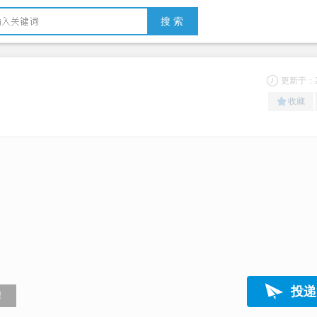
搜 索
更新于：20
收藏
投递
！