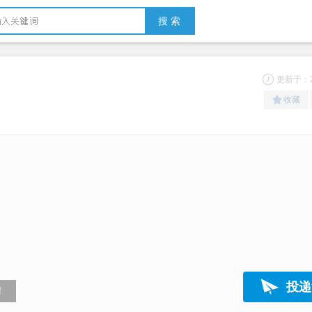
搜 索
更新于：20
收藏
投递
！