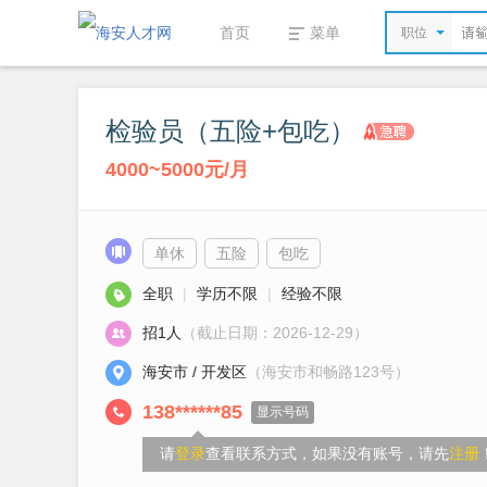
首页
菜单
职位
检验员（五险+包吃）
4000~5000元/月
单休
五险
包吃
全职
|
学历不限
|
经验不限
招1人
（截止日期：2026-12-29）
海安市 / 开发区
（海安市和畅路123号）
138******85
显示号码
请
登录
查看联系方式，如果没有账号，请先
注册