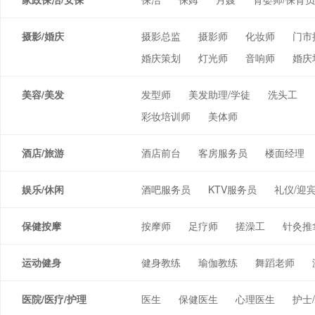
摄影/婚庆
摄影总监
摄影师
化妆师
门市
婚庆策划
灯光师
音响师
婚庆
美容/美发
发型师
美发助理/学徒
洗头工
彩妆培训师
美体师
酒店/旅游
酒店前台
客房服务员
楼面经理
娱乐/休闲
酒吧服务员
KTV服务员
礼仪/迎
保健按摩
按摩师
足疗师
搓澡工
针灸推
运动健身
健身教练
瑜伽教练
舞蹈老师
医院/医疗/护理
医生
保健医生
心理医生
护士