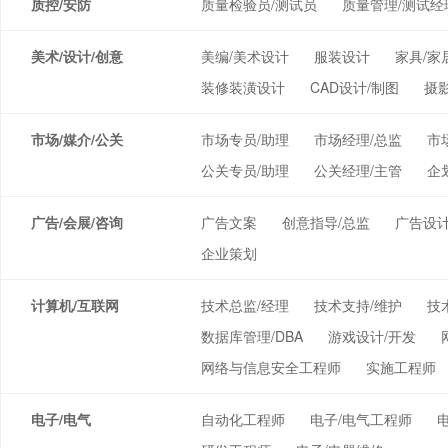
质控/安防
质量检验员/测试员
质量管理/测试经
美术/设计/创意
美编/美术设计
服装设计
家具/家
装修装潢设计
CAD设计/制图
摄
市场/媒介/公关
市场专员/助理
市场经理/总监
市
公关专员/助理
公关经理/主管
企
广告/会展/咨询
广告文案
创意指导/总监
广告设计
企业策划
计算机/互联网
技术总监/经理
技术支持/维护
技
数据库管理/DBA
游戏设计/开发
网络与信息安全工程师
实施工程师
电子/电气
自动化工程师
电子/电气工程师