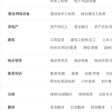
研发工程师
电子/电器维修
通信/网络设备
通信技术工程师
移动通信工程师
房地产
房产经纪人
置业顾问
房产店长/
建筑
工程监理
建筑工程师/总工
土木/
给排水/制冷/暖通
测绘/测量
园林
物业管理
物业管理员
物业维修
物业经理/
教育培训
教师/助教
家教
幼教/早教
培
野外拓展训练师
小学老师
初中教
法律
律师/法律顾问
律师助理
法务专员
翻译
英语翻译
日语翻译
韩语翻译