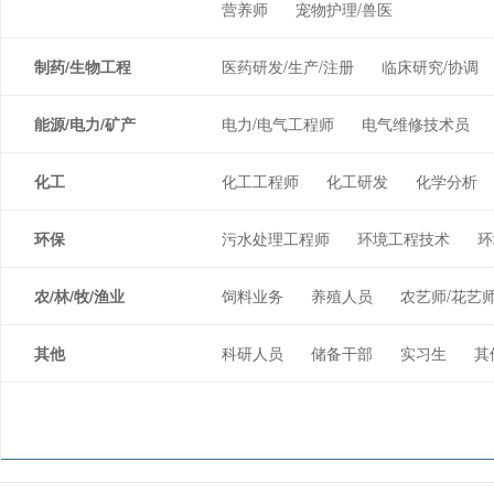
营养师
宠物护理/兽医
制药/生物工程
医药研发/生产/注册
临床研究/协调
能源/电力/矿产
电力/电气工程师
电气维修技术员
化工
化工工程师
化工研发
化学分析
环保
污水处理工程师
环境工程技术
环
农/林/牧/渔业
饲料业务
养殖人员
农艺师/花艺
其他
科研人员
储备干部
实习生
其