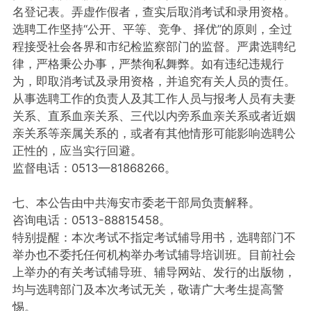
名登记表。弄虚作假者，查实后取消考试和录用资格。
选聘工作坚持“公开、平等、竞争、择优”的原则，全过
程接受社会各界和市纪检监察部门的监督。严肃选聘纪
律，严格秉公办事，严禁徇私舞弊。如有违纪违规行
为，即取消考试及录用资格，并追究有关人员的责任。
从事选聘工作的负责人及其工作人员与报考人员有夫妻
关系、直系血亲关系、三代以内旁系血亲关系或者近姻
亲关系等亲属关系的，或者有其他情形可能影响选聘公
正性的，应当实行回避。
监督电话：0513—81868266。
七、本公告由中共海安市委老干部局负责解释。
咨询电话：0513-88815458。
特别提醒：本次考试不指定考试辅导用书，选聘部门不
举办也不委托任何机构举办考试辅导培训班。目前社会
上举办的有关考试辅导班、辅导网站、发行的出版物，
均与选聘部门及本次考试无关，敬请广大考生提高警
惕。