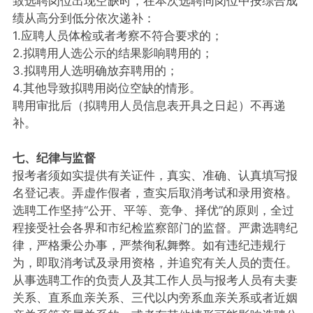
致选聘岗位出现空缺时，在本次选聘同岗位中按综合成
绩从高分到低分依次递补：
1.应聘人员体检或者考察不符合要求的；
2.拟聘用人选公示的结果影响聘用的；
3.拟聘用人选明确放弃聘用的；
4.其他导致拟聘用岗位空缺的情形。
聘用审批后（拟聘用人员信息表开具之日起）不再递
补。
七、纪律与监督
报考者须如实提供有关证件，真实、准确、认真填写报
名登记表。弄虚作假者，查实后取消考试和录用资格。
选聘工作坚持“公开、平等、竞争、择优”的原则，全过
程接受社会各界和市纪检监察部门的监督。严肃选聘纪
律，严格秉公办事，严禁徇私舞弊。如有违纪违规行
为，即取消考试及录用资格，并追究有关人员的责任。
从事选聘工作的负责人及其工作人员与报考人员有夫妻
关系、直系血亲关系、三代以内旁系血亲关系或者近姻