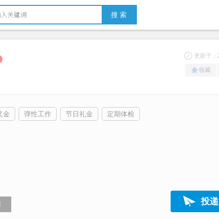
搜 索
更新于：20
收藏
奖金
弹性工作
节日礼金
定期体检
投递
！