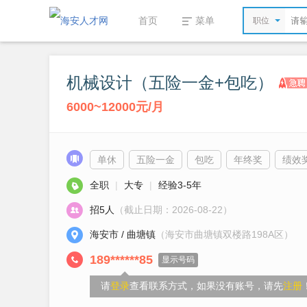
首页
菜单
职位
机械设计（五险一金+包吃）
6000~12000元/月
单休
五险一金
包吃
年终奖
绩效
全职
|
大专
|
经验3-5年
招5人
（截止日期：2026-08-22）
海安市 / 曲塘镇
（海安市曲塘镇双楼路198A区）
189******85
显示号码
请
登录
查看联系方式，如果没有账号，请先
注册