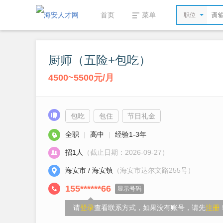
首页
菜单
职位
厨师（五险+包吃）
4500~5500元/月
包吃
包住
节日礼金
全职
|
高中
|
经验1-3年
招1人
（截止日期：2026-09-27）
海安市 / 海安镇
（海安市达尔文路255号）
155******66
显示号码
请
登录
查看联系方式，如果没有账号，请先
注册