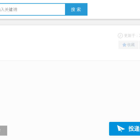
搜 索
更新于：20
收藏
投递
！