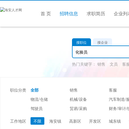
首 页
招聘信息
求职简历
企业列
搜职位
搜企业
热门关键字：
销售
文员
客
职位分类
全部
销售
客服
物流/仓储
机械/设备
汽车制造/
驾驶员
贸易/采购
财务/审计/
美容/美发
酒店/旅游
娱乐/休闲
工作地区
不限
海安镇
高新区
开发区
城东镇
市场/媒介/公关
广告/会展/咨询
服装/纺织/