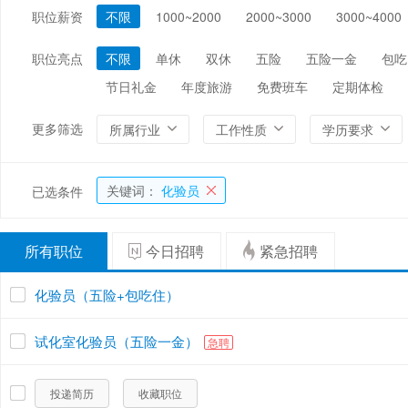
职位薪资
不限
1000~2000
2000~3000
3000~4000
编辑/出版/印刷
金融/证券/投资
保险
能源/电力/矿产
化工
环保
职位亮点
不限
单休
双休
五险
五险一金
包吃
节日礼金
年度旅游
免费班车
定期体检
更多筛选
所属行业
工作性质
学历要求
关键词：
化验员
已选条件
所有职位
今日招聘
紧急招聘
化验员（五险+包吃住）
试化室化验员（五险一金）
急聘
投递简历
收藏职位