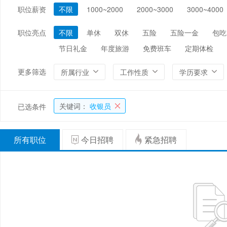
职位薪资
不限
1000~2000
2000~3000
3000~4000
编辑/出版/印刷
金融/证券/投资
保险
能源/电力/矿产
化工
环保
职位亮点
不限
单休
双休
五险
五险一金
包吃
节日礼金
年度旅游
免费班车
定期体检
更多筛选
所属行业
工作性质
学历要求
关键词：
收银员
已选条件
所有职位
今日招聘
紧急招聘