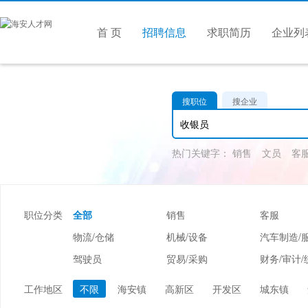
首 页
招聘信息
求职简历
企业列
搜职位
搜企业
热门关键字：
销售
文员
客
职位分类
全部
销售
客服
物流/仓储
机械/设备
汽车制造/
驾驶员
贸易/采购
财务/审计/
美容/美发
酒店/旅游
娱乐/休闲
工作地区
不限
海安镇
高新区
开发区
城东镇
市场/媒介/公关
广告/会展/咨询
服装/纺织/