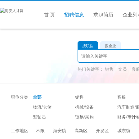
首 页
招聘信息
求职简历
企业列
搜职位
搜企业
热门关键字：
销售
文员
客
职位分类
全部
销售
客服
物流/仓储
机械/设备
汽车制造/
驾驶员
贸易/采购
财务/审计/
美容/美发
酒店/旅游
娱乐/休闲
工作地区
不限
海安镇
高新区
开发区
城东镇
市场/媒介/公关
广告/会展/咨询
服装/纺织/