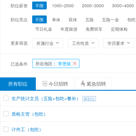
职位薪资
不限
1000~2000
2000~3000
3000~4000
编辑/出版/印刷
金融/证券/投资
保险
能源/电力/矿产
化工
环保
职位亮点
不限
单休
双休
五险
五险一金
包吃
节日礼金
年度旅游
免费班车
定期体检
更多筛选
所属行业
工作性质
学历要求
所在地区：
李堡镇
已选条件
所有职位
今日招聘
紧急招聘
生产统计文员（五险+包吃+餐补）
新职位
质检主管（包吃）
计件工（包吃）