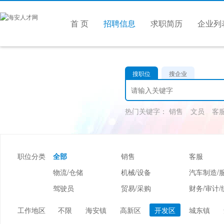
首 页
招聘信息
求职简历
企业列
搜职位
搜企业
热门关键字：
销售
文员
客
职位分类
全部
销售
客服
物流/仓储
机械/设备
汽车制造/
驾驶员
贸易/采购
财务/审计/
美容/美发
酒店/旅游
娱乐/休闲
工作地区
不限
海安镇
高新区
开发区
城东镇
市场/媒介/公关
广告/会展/咨询
服装/纺织/