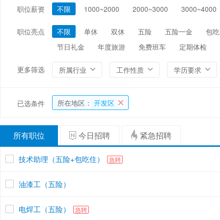
职位薪资
不限
1000~2000
2000~3000
3000~4000
编辑/出版/印刷
金融/证券/投资
保险
能源/电力/矿产
化工
环保
职位亮点
不限
单休
双休
五险
五险一金
包吃
节日礼金
年度旅游
免费班车
定期体检
更多筛选
所属行业
工作性质
学历要求
所在地区：
开发区
已选条件
所有职位
今日招聘
紧急招聘
技术助理（五险+包吃住）
急聘
油漆工（五险）
电焊工（五险）
急聘