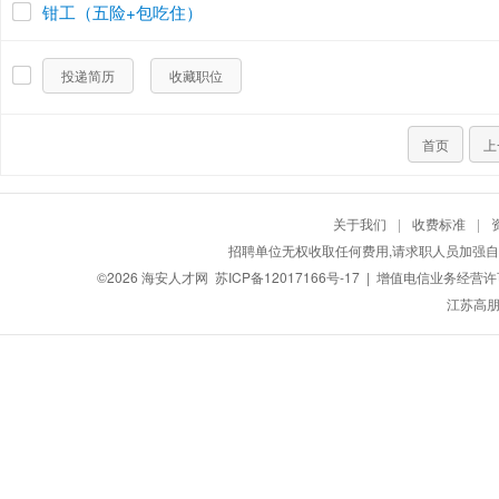
钳工（五险+包吃住）
投递简历
收藏职位
首页
上
关于我们
|
收费标准
|
招聘单位无权收取任何费用,请求职人员加强自
©2026
海安人才网
苏ICP备12017166号-17
| 增值电信业务经营许可证
江苏高朋