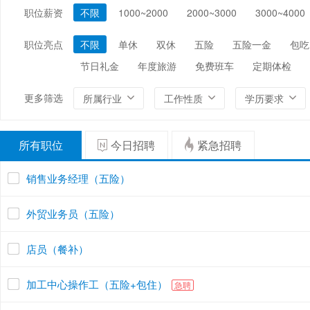
职位薪资
不限
1000~2000
2000~3000
3000~4000
编辑/出版/印刷
金融/证券/投资
保险
能源/电力/矿产
化工
环保
职位亮点
不限
单休
双休
五险
五险一金
包吃
节日礼金
年度旅游
免费班车
定期体检
更多筛选
所属行业
工作性质
学历要求
所有职位
今日招聘
紧急招聘
销售业务经理（五险）
外贸业务员（五险）
店员（餐补）
加工中心操作工（五险+包住）
急聘