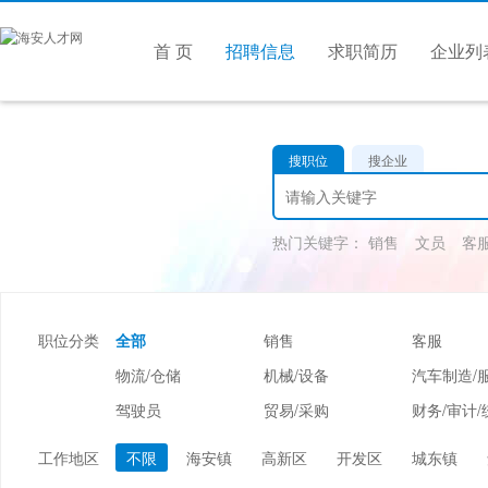
首 页
招聘信息
求职简历
企业列
搜职位
搜企业
热门关键字：
销售
文员
客
职位分类
全部
销售
客服
物流/仓储
机械/设备
汽车制造/
驾驶员
贸易/采购
财务/审计/
美容/美发
酒店/旅游
娱乐/休闲
工作地区
不限
海安镇
高新区
开发区
城东镇
市场/媒介/公关
广告/会展/咨询
服装/纺织/